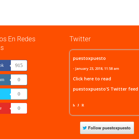
os En Redes
Twitter
es
puestoxpuesto
915
ok
- January 23, 2018, 11:58 am
Click here to read
0
ram
puestoxpuesto'S Twitter feed
0
h
J
R
0
e
Follow
puestoxpuesto