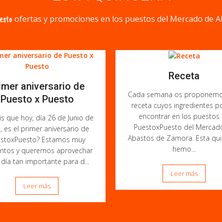
esto
ofertas y promociones en los puestos del Mercado de A
Receta
imer aniversario de
Cada semana os proponemo
Puesto x Puesto
receta cuyos ingredientes p
encontrar en los puestos
s que hoy, día 26 de Junio de
PuestoxPuesto del Mercad
, es el primer aniversario de
Abastos de Zamora. Esta qu
stoxPuesto? Estamos muy
hemo...
ntos y queremos aprovechar
 día tan importante para d...
Leer más
Leer más