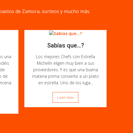
bastos de Zamora, sorteos y mucho más.
Sabías que…?
s una
Los mejores Chefs con Estrella
odéis
Michelín eligen muy bien a sus
 de
proveedores. Y es que una buena
o de
materia prima convierte a un plato
incena
en estrella. Uno de los luga...
Leer más