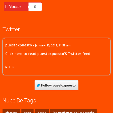
0
Youtube
Twitter
puestoxpuesto
- January 23, 2018, 11:58 am
Click here to read puestoxpuesto'S Twitter feed
h
J
R
Follow
puestoxpuesto
Nube De Tags
abastos
cata
catas
las mañanas del mercado