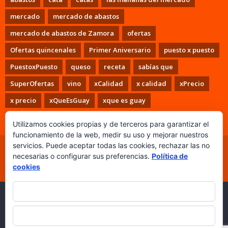
mercado
mercado de abastos
mercado de abastos de Zamora
ofertas
Ofertas quincenales
Primer Aniversario
puesto x puesto
PuestoxPuesto
queso
receta
sabías que
SuperOfertas
vino
xCalidad
x calidad
xPrecio
x precio
xQueEsGuay
xque es guay
Utilizamos cookies propias y de terceros para garantizar el
funcionamiento de la web, medir su uso y mejorar nuestros
servicios. Puede aceptar todas las cookies, rechazar las no
Inicio
PuestoxPuesto
Puestos
Colaboradores
necesarias o configurar sus preferencias.
Política de
Los Miércoles + Freshlovers
Ganadores
Contacto
cookies
Aviso Legal
Política de cookies
ACEPTAR TODO
Copyright © 2026
Puesto x Puesto. Mercado de Abastos de
Zamora.
|
Desarrollo web:
Questión de Imagen
RECHAZAR
Comunicación.