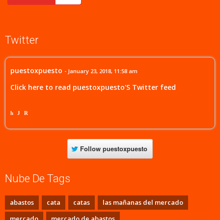
Twitter
puestoxpuesto
- January 23, 2018, 11:58 am
Click here to read puestoxpuesto'S Twitter feed
h
J
R
Follow
puestoxpuesto
Nube De Tags
abastos
cata
catas
las mañanas del mercado
mercado
mercado de abastos