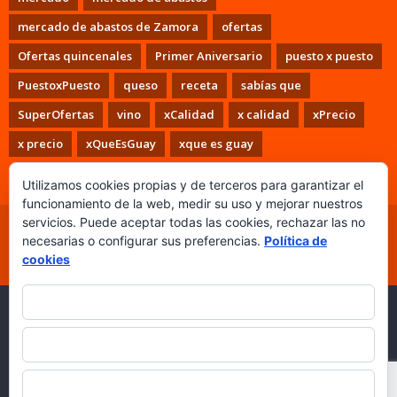
mercado de abastos de Zamora
ofertas
Ofertas quincenales
Primer Aniversario
puesto x puesto
PuestoxPuesto
queso
receta
sabías que
SuperOfertas
vino
xCalidad
x calidad
xPrecio
x precio
xQueEsGuay
xque es guay
Utilizamos cookies propias y de terceros para garantizar el
funcionamiento de la web, medir su uso y mejorar nuestros
servicios. Puede aceptar todas las cookies, rechazar las no
Inicio
PuestoxPuesto
Puestos
Colaboradores
necesarias o configurar sus preferencias.
Política de
Los Miércoles + Freshlovers
Ganadores
Contacto
cookies
Aviso Legal
Política de cookies
ACEPTAR TODO
Copyright © 2026
Puesto x Puesto. Mercado de Abastos de
Zamora.
|
Desarrollo web:
Questión de Imagen
RECHAZAR
Comunicación.
CONFIGURAR