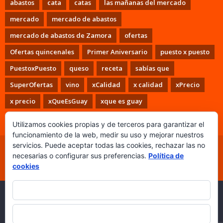
abastos
cata
catas
las mañanas del mercado
mercado
mercado de abastos
mercado de abastos de Zamora
ofertas
Ofertas quincenales
Primer Aniversario
puesto x puesto
PuestoxPuesto
queso
receta
sabías que
SuperOfertas
vino
xCalidad
x calidad
xPrecio
x precio
xQueEsGuay
xque es guay
Utilizamos cookies propias y de terceros para garantizar el
funcionamiento de la web, medir su uso y mejorar nuestros
servicios. Puede aceptar todas las cookies, rechazar las no
Inicio
PuestoxPuesto
Puestos
Colaboradores
necesarias o configurar sus preferencias.
Política de
Los Miércoles + Freshlovers
Ganadores
Contacto
cookies
Aviso Legal
Política de cookies
ACEPTAR TODO
Copyright © 2026
Puesto x Puesto. Mercado de Abastos de
Zamora.
|
Desarrollo web:
Questión de Imagen
RECHAZAR
Comunicación.