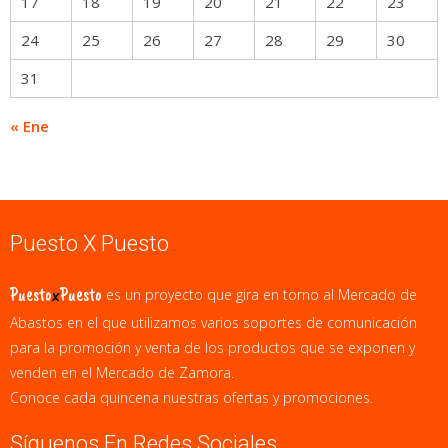
17
18
19
20
21
22
23
24
25
26
27
28
29
30
31
« Ene
Puesto X Puesto
Puesto
x
Puesto
es un proyecto que gira en torno al Mercado de
Abastos en el que utilizamos varios soportes de comunicación
para la promoción y venta de los productos que se exponen y
venden en el Mercado de Zamora.
Conoce cada quincena nuestras ofertas y promociones.
Síguenos En Redes Sociales