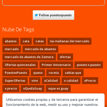
Follow
puestoxpuesto
Nube De Tags
abastos
cata
catas
las mañanas del mercado
mercado
mercado de abastos
mercado de abastos de Zamora
ofertas
Ofertas quincenales
Primer Aniversario
puesto x puesto
PuestoxPuesto
queso
receta
sabías que
SuperOfertas
vino
xCalidad
x calidad
xPrecio
x precio
xQueEsGuay
xque es guay
Utilizamos cookies propias y de terceros para garantizar el
funcionamiento de la web, medir su uso y mejorar nuestros