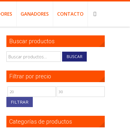
ORES
GANADORES
CONTACTO
Buscar productos
Buscar
BUSCAR
por:
Filtrar por precio
Precio
Precio
mínimo
máximo
FILTRAR
Categorías de productos