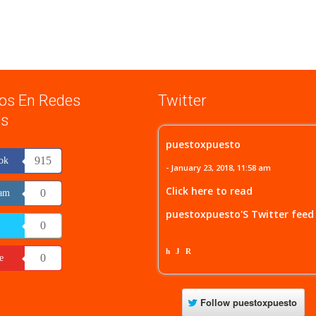
os En Redes
Twitter
es
puestoxpuesto
915
ok
- January 23, 2018, 11:58 am
Click here to read
0
ram
puestoxpuesto'S Twitter feed
0
h
J
R
0
e
Follow
puestoxpuesto