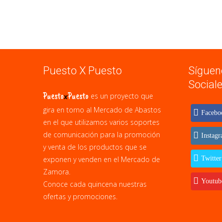
Puesto X Puesto
Síguen
Social
Puesto
x
Puesto
es un proyecto que
gira en torno al Mercado de Abastos
Facebo
en el que utilizamos varios soportes
de comunicación para la promoción
Instag
y venta de los productos que se
exponen y venden en el Mercado de
Twitter
Zamora.
Youtub
Conoce cada quincena nuestras
ofertas y promociones.