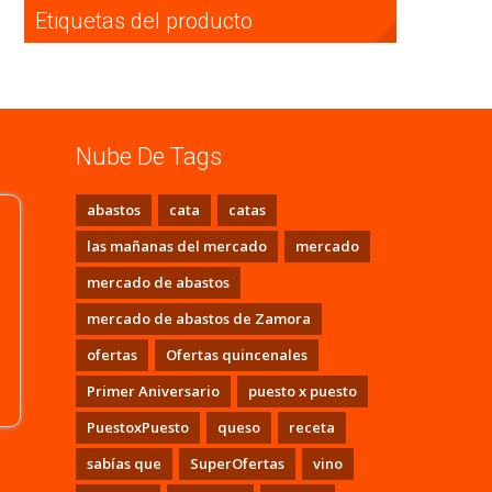
Etiquetas del producto
Nube De Tags
abastos
cata
catas
las mañanas del mercado
mercado
mercado de abastos
mercado de abastos de Zamora
ofertas
Ofertas quincenales
Primer Aniversario
puesto x puesto
PuestoxPuesto
queso
receta
sabías que
SuperOfertas
vino