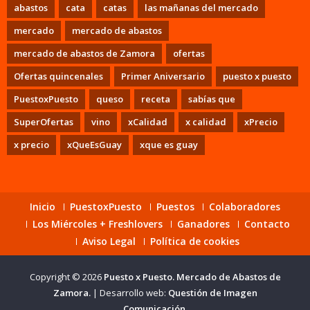
abastos
cata
catas
las mañanas del mercado
mercado
mercado de abastos
mercado de abastos de Zamora
ofertas
Ofertas quincenales
Primer Aniversario
puesto x puesto
PuestoxPuesto
queso
receta
sabías que
SuperOfertas
vino
xCalidad
x calidad
xPrecio
x precio
xQueEsGuay
xque es guay
Inicio
PuestoxPuesto
Puestos
Colaboradores
Los Miércoles + Freshlovers
Ganadores
Contacto
Aviso Legal
Política de cookies
Copyright © 2026
Puesto x Puesto. Mercado de Abastos de
Zamora.
|
Desarrollo web:
Questión de Imagen
Comunicación.