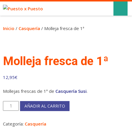
Inicio
/
Casquería
/ Molleja fresca de 1ª
Molleja fresca de 1ª
12,95
€
Mollejas frescas de 1ª de
Casquería Susi
.
Molleja
AÑADIR AL CARRITO
fresca
de
Categoría:
Casquería
1ª