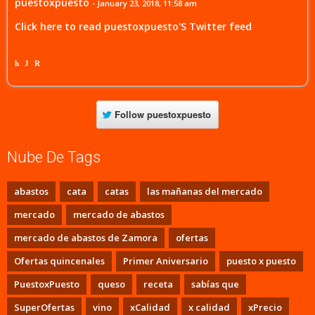
puestoxpuesto
- January 23, 2018, 11:58 am
Click here to read puestoxpuesto'S Twitter feed
h
J
R
Follow
puestoxpuesto
Nube De Tags
abastos
cata
catas
las mañanas del mercado
mercado
mercado de abastos
mercado de abastos de Zamora
ofertas
Ofertas quincenales
Primer Aniversario
puesto x puesto
PuestoxPuesto
queso
receta
sabías que
SuperOfertas
vino
xCalidad
x calidad
xPrecio